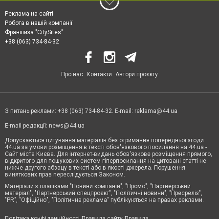
Реклама на сайті
Робота в нашій компанії
Франшиза "CitySites"
+38 (063) 734-84-32
Про нас
Контакти
Автори проєкту
З питань реклами: +38 (063) 734-84-32. E-mail:
reklama@44.ua
E-mail редакції:
news@44.ua
Допускається цитування матеріалів без отримання попередньої згоди
44.ua за умови розміщення в тексті обов'язкового посилання на 44.ua -
Сайт міста Києва. Для інтернет-видань обов'язкове розміщення прямого,
відкритого для пошукових систем гіперпосилання на цитовані статті не
нижче другого абзацу в тексті або в якості джерела. Порушення
виняткових прав переслідується Законом.
Матеріали з плашками "Новини компаній", "Промо", "Партнерський
матеріал", "Партнерський спецпроєкт", "Політичні новини", "Пресреліз",
"PR", "Офіційно", "Політична реклама" публікуються на правах реклами.
Політика конфіденційності
Правила сайту
Правила