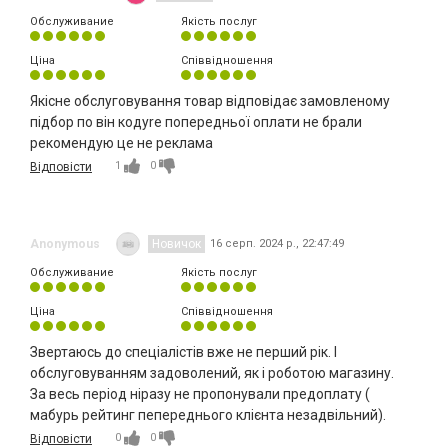
Обслуживание
Якість послуг
Ціна
Співвідношення
Якісне обслуговування товар відповідає замовленому
підбор по він кодуre попередньої оплати не брали
рекомендую це не реклама
1
0
Відповісти
Anonymous
Новичок
16 серп. 2024 р., 22:47:49
Обслуживание
Якість послуг
Ціна
Співвідношення
Звертаюсь до спеціалістів вже не перший рік. І
обслуговуванням задоволений, як і роботою магазину.
За весь період ніразу не пропонували предоплату (
мабурь рейтинг пепереднього клієнта незадвільний).
0
0
Відповісти