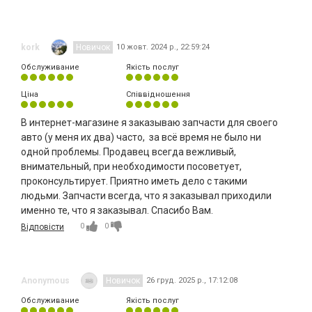
kork
Новичок
10 жовт. 2024 р., 22:59:24
Обслуживание
Якість послуг
Ціна
Співвідношення
В интернет-магазине я заказываю запчасти для своего
авто (у меня их два) часто, за всё время не было ни
одной проблемы. Продавец всегда вежливый,
внимательный, при необходимости посоветует,
проконсультирует. Приятно иметь дело с такими
людьми. Запчасти всегда, что я заказывал приходили
именно те, что я заказывал. Спасибо Вам.
0
0
Відповісти
Anonymous
Новичок
26 груд. 2025 р., 17:12:08
Обслуживание
Якість послуг