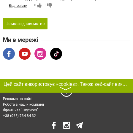
0
0
Відповісти
Це моє підприємство
Ми в мережі
Цей сайт використовує «cookies». Також веб-сайт використовує інтернет-сервіс для збору технічних даних стосовно відвідувачів з метою отримання маркетингової та статистичної інформації. Умови обробки даних відвідувачів сайту див.
〉
Реклама на сайті
Робота в нашій компанії
Франшиза "CitySites"
+38 (063) 734-84-32